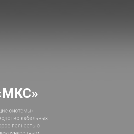
 «МКС»
щие системы»
водство кабельных
торое полностью
 международным