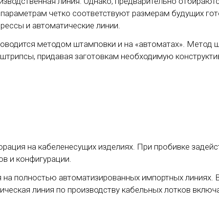
оизводственная линия. Однако, предварительно отбирают
 параметрам четко соответствуют размерам будущих гот
рессы и автоматические линии.
роводится методом штамповки и на «автоматах». Метод 
а штрипсы, придавая заготовкам необходимую конструкт
орация на кабеленесущих изделиях. При пробивке заде
в и конфигурации.
я на полностью автоматизированных импортных линиях. 
ческая линия по производству кабельных лотков включа