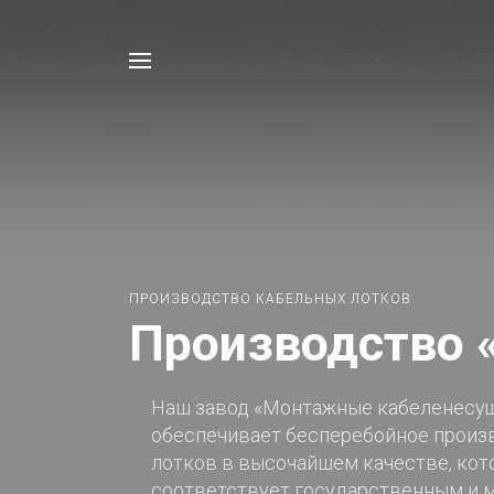
Например,
Лоток
Найти
в каталоге
ПРОИЗВОДСТВО КАБЕЛЬНЫХ ЛОТКОВ
Производство
Наш завод «Монтажные кабеленесу
обеспечивает бесперебойное произ
лотков в высочайшем качестве, ко
соответствует государственным и