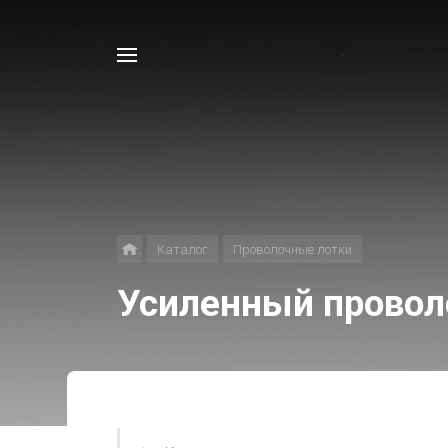
Например,
Лоток
Найти
в каталоге
Каталог
Проволочные лотки
Усиленный провол