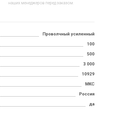
наших менеджеров перед заказом.
Проволчный усиленный
100
500
3 000
10929
MKC
Россия
да