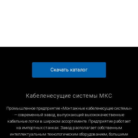
Перейти к товару
Перейти к товару
Перейти к товару
Перейти к товару
Скачать каталог
Кабеленесущие системы МКС
Промышленное предприятие «Монтажные кабеленесущие системы»
— современный завод, выпускающий высококачественные
кабельные лотки в широком ассортименте. Предприятие работает
на импортных станках. Завод располагает собственным
интеллектуальным технологическим оборудованием, большими