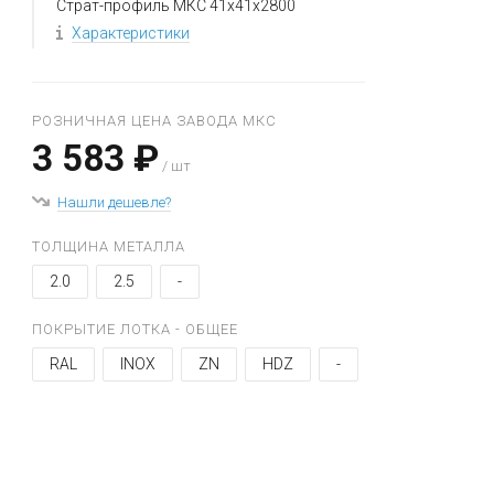
Страт-профиль МКС 41х41х2800
Характеристики
РОЗНИЧНАЯ ЦЕНА ЗАВОДА МКС
3 583 ₽
/ шт
Нашли дешевле?
ТОЛЩИНА МЕТАЛЛА
2.0
2.5
-
ПОКРЫТИЕ ЛОТКА - ОБЩЕЕ
RAL
INOX
ZN
HDZ
-
+
−