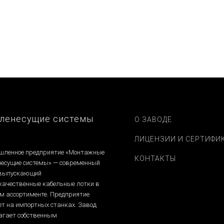
ерейти к товару
ерейти к товару
ерейти к товару
Перейти к товару
ленесущие системы
О ЗАВОДЕ
ЛИЦЕНЗИИ И СЕРТИФИ
ленное предприятие «Монтажные
КОНТАКТЫ
несущие системы» — современный
 выпускающий
качественные кабельные лотки в
м ассортименте. Предприятие
ет на импортных станках. Завод
агает собственным