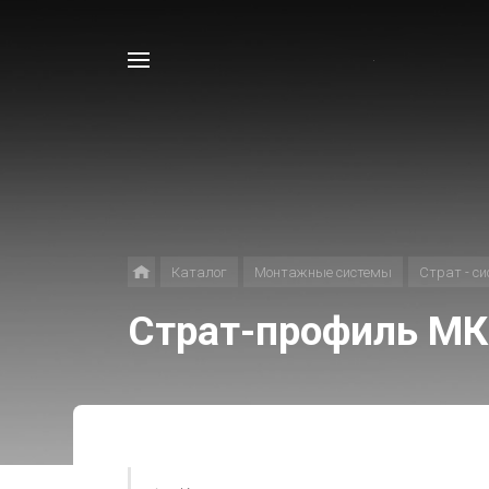
Например,
Лоток
Найти
в каталоге
Каталог
Монтажные системы
Страт - с
Страт-профиль МК