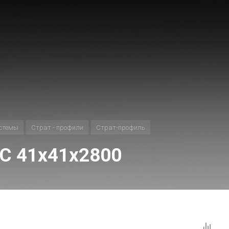
истемы
Страт - профили
Страт-профиль
С 41х41х2800