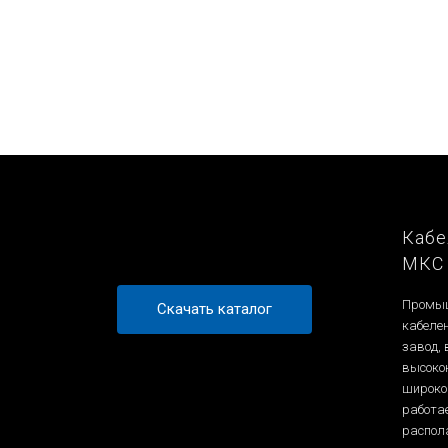
П
П
П
Кабе
МКС
Промыш
Скачать каталог
кабеле
завод,
высоко
широко
работа
распол