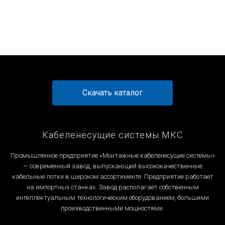
Перейти к товару
Перейти к товару
Перейти к товару
Перейти к товару
Скачать каталог
Кабеленесущие системы МКС
Промышленное предприятие «Монтажные кабеленесущие системы»
— современный завод, выпускающий высококачественные
кабельные лотки в широком ассортименте. Предприятие работает
на импортных станках. Завод располагает собственным
интеллектуальным технологическим оборудованием, большими
производственными мощностями.