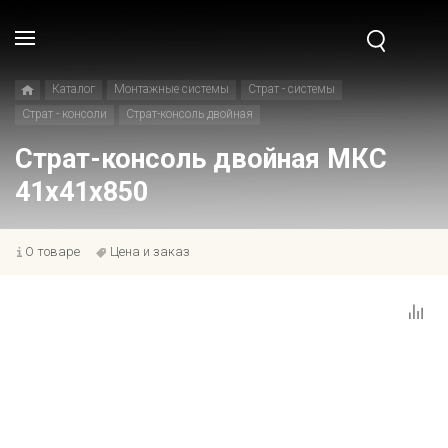
Каталог
Монтажные системы
Страт - системы
Страт - консоли
Страт-консоль двойная
Страт-консоль двойная МКС
41х41х850
О товаре
Цена и заказ