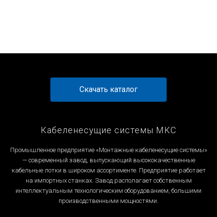
Перейти к товару
Перейти к товару
Перейти к товару
Перейти к товару
Скачать каталог
Кабеленесущие системы МКС
Промышленное предприятие «Монтажные кабеленесущие системы»
— современный завод, выпускающий высококачественные
кабельные лотки в широком ассортименте. Предприятие работает
на импортных станках. Завод располагает собственным
интеллектуальным технологическим оборудованием, большими
производственными мощностями.