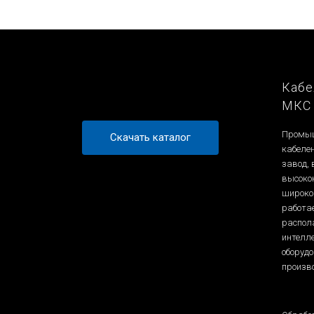
Кабе
МКС
Промыш
Скачать каталог
кабеле
завод,
высоко
широко
работа
распол
интелл
оборуд
произв