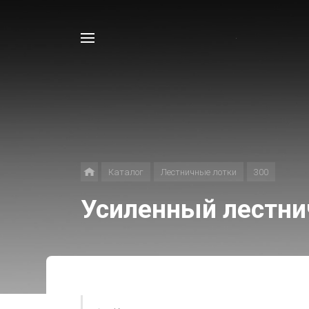
Например,
Лоток
Найти
в каталоге
Каталог
Лестничные лотки
300
Усиленный лестни