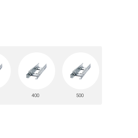
400
500