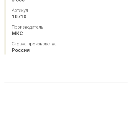
Артикул
10710
Производитель
MKC
Страна производства
Россия
13 вариантов
13 вариантов
13 вариантов
13 вариантов