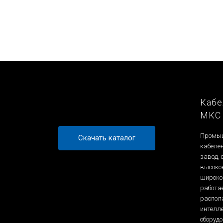
Кабе
МКС
Промыш
Скачать каталог
кабеле
завод,
высоко
широко
работа
распол
интелл
оборуд