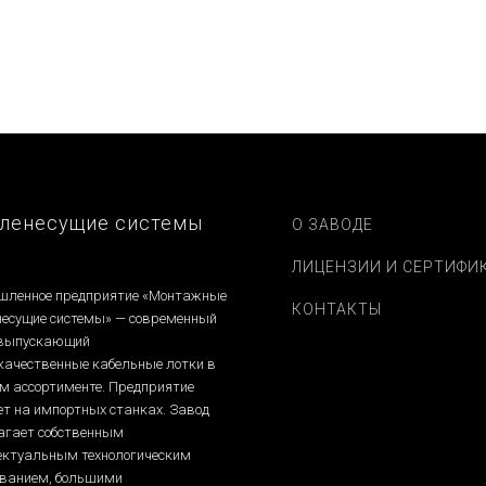
ленесущие системы
О ЗАВОДЕ
ЛИЦЕНЗИИ И СЕРТИФИ
ленное предприятие «Монтажные
КОНТАКТЫ
несущие системы» — современный
 выпускающий
качественные кабельные лотки в
м ассортименте. Предприятие
ет на импортных станках. Завод
агает собственным
ектуальным технологическим
ованием, большими