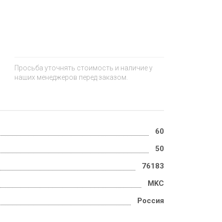
+
−
Просьба уточнять стоимость и наличие у
наших менеджеров перед заказом.
60
50
76183
MKC
Россия