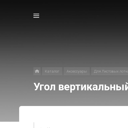
Например,
Лоток
Найти
в каталоге
Каталог
Аксессуары
Для Листовых лотк
Угол вертикальный