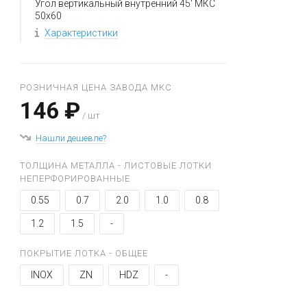
Угол вертикальный внутренний 45' МКС
50x60
Характеристики
РОЗНИЧНАЯ ЦЕНА ЗАВОДА МКС
146 ₽
/ шт
Нашли дешевле?
ТОЛЩИНА МЕТАЛЛА - ЛИСТОВЫЕ ЛОТКИ
НЕПЕРФОРИРОВАННЫЕ
0.55
0.7
2.0
1.0
0.8
1.2
1.5
-
ПОКРЫТИЕ ЛОТКА - ОБЩЕЕ
INOX
ZN
HDZ
-