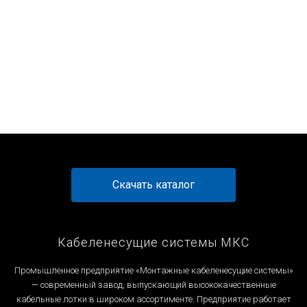
от 197 ₽
от 189 ₽
от 502 ₽
от 266 ₽
Перейти к товару
Перейти к товару
Перейти к товару
Перейти к товару
Скачать каталог
Кабеленесущие системы МКС
Промышленное предприятие «Монтажные кабеленесущие системы»
— современный завод, выпускающий высококачественные
кабельные лотки в широком ассортименте. Предприятие работает