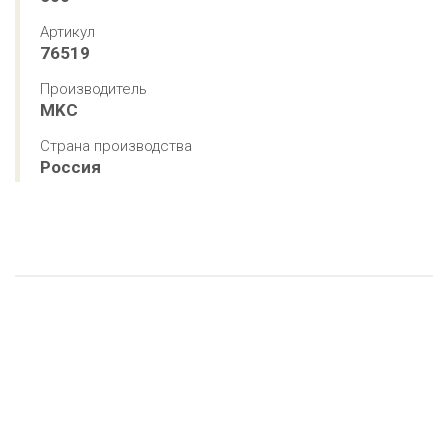
Артикул
76519
Производитель
MKC
Страна производства
Россия
12 вариантов
12 вариантов
12 вариантов
12 вариантов