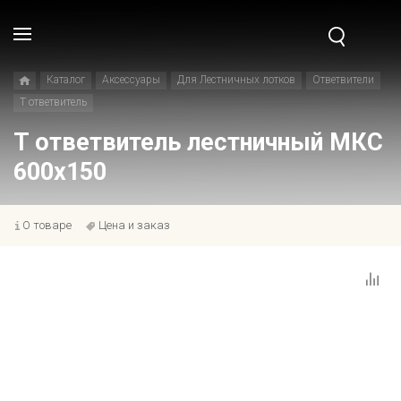
Каталог
Аксессуары
Для Лестничных лотков
Ответвители
T ответвитель
T ответвитель лестничный МКС
600x150
О товаре
Цена и заказ